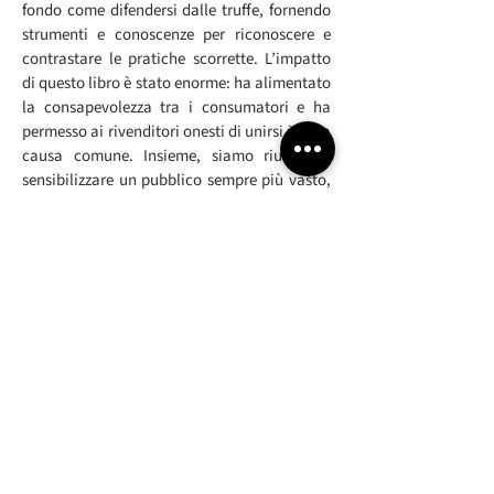
fondo come difendersi dalle truffe, fornendo
strumenti e conoscenze per riconoscere e
contrastare le pratiche scorrette. L’impatto
di questo libro è stato enorme: ha alimentato
la consapevolezza tra i consumatori e ha
permesso ai rivenditori onesti di unirsi in una
causa comune. Insieme, siamo riusciti a
sensibilizzare un pubblico sempre più vasto,
a creare una rete di sostegno reciproco e a
combattere le truffe in modo più efficace.
LA FORZA DI UNA COMUNITÀ